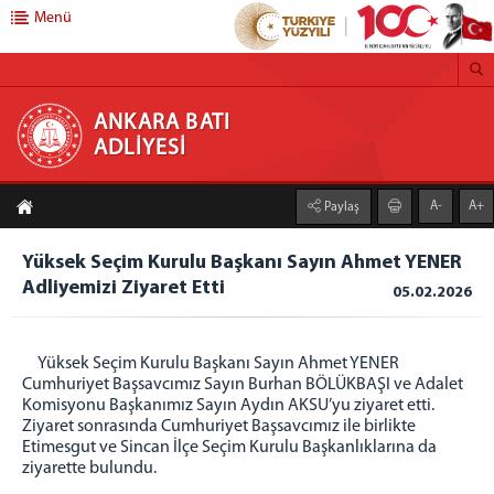
Menü
ANKARA BATI ADLİYESİ
ANKARA BATI
ADLİYESİ
ANA SAYFA
A-
A+
Paylaş
ADLİYEMİZ
Adliyemizden Haberler
Yüksek Seçim Kurulu Başkanı Sayın Ahmet YENER
Adliyemizi Ziyaret Etti
Önbürolar
05.02.2026
İcra Müdürlüğü
Ankara Batı Denetimli Serbestlik Müdürlüğü
Yüksek Seçim Kurulu Başkanı Sayın Ahmet YENER
Adli Destek ve Mağdur Hizmetleri Müdürlüğü
Cumhuriyet Başsavcımız Sayın Burhan BÖLÜKBAŞI ve Adalet
Komisyonu Başkanımız Sayın Aydın AKSU’yu ziyaret etti.
Medya İletişim Bürosu
Ziyaret sonrasında Cumhuriyet Başsavcımız ile birlikte
Vergi Numaramız
Etimesgut ve Sincan İlçe Seçim Kurulu Başkanlıklarına da
ziyarette bulundu.
Faaliyet Raporu