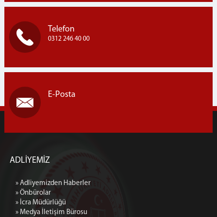
Kurumsal Kimlik
İletişim ve Ulaşım
Telefon
0312 246 40 00
E-Posta
ADLİYEMİZ
» Adliyemizden Haberler
» Önbürolar
» İcra Müdürlüğü
» Medya İletişim Bürosu