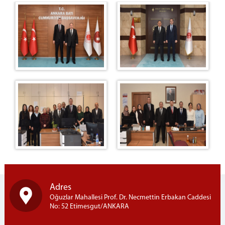
BAŞSAVCILIK
Cumhuriyet Başsavcısı
KOMİSYON
Adalet Komisyonu Başkanı
Müstemir Yetkili Hakimlerin İzin Durumları
MÜLHAKATLARIMIZ
Beypazarı Adliyesi
Kızılcahamam Adliyesi
Kahramankazan Adliyesi
Nallıhan Adliyesi
İLÇELER
Etimesgut İlçesi
Adres
Sincan İlçesi
Oğuzlar Mahallesi Prof. Dr. Necmettin Erbakan Caddesi
Ayaş İlçesi
No: 52 Etimesgut/ANKARA
İLETİŞİM