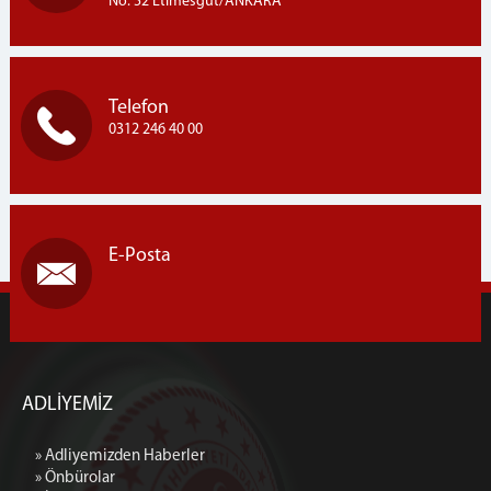
No: 52 Etimesgut/ANKARA
Kurumsal Kimlik
İletişim ve Ulaşım
Telefon
0312 246 40 00
E-Posta
ADLİYEMİZ
» Adliyemizden Haberler
» Önbürolar