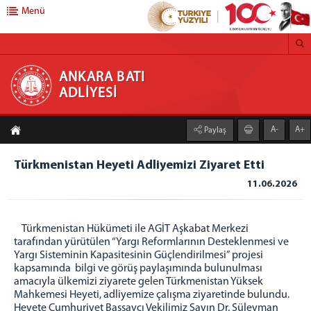
Menü
ANKARA BATI ADLİYESİ
ANKARA BATI
ADLİYESİ
ANA SAYFA
A-
A+
Paylaş
ADLİYEMİZ
Adliyemizden Haberler
Türkmenistan Heyeti Adliyemizi Ziyaret Etti
Önbürolar
11.06.2026
İcra Müdürlüğü
Ankara Batı Denetimli Serbestlik Müdürlüğü
Türkmenistan Hükümeti ile AGİT Aşkabat Merkezi
Adli Destek ve Mağdur Hizmetleri Müdürlüğü
tarafından yürütülen “Yargı Reformlarının Desteklenmesi ve
Yargı Sisteminin Kapasitesinin Güçlendirilmesi” projesi
Medya İletişim Bürosu
kapsamında bilgi ve görüş paylaşımında bulunulması
Vergi Numaramız
amacıyla ülkemizi ziyarete gelen Türkmenistan Yüksek
Mahkemesi Heyeti, adliyemize çalışma ziyaretinde bulundu.
Faaliyet Raporu
Heyete Cumhuriyet Başsavcı Vekilimiz Sayın Dr. Süleyman