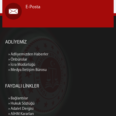
E-Posta
Kurumsal Kimlik
İletişim ve Ulaşım
ADLİYEMİZ
» Adliyemizden Haberler
» Önbürolar
» İcra Müdürlüğü
» Medya İletişim Bürosu
FAYDALI LİNKLER
» Bağlantılar
» Hukuk Sözlüğü
» Adalet Dergisi
» AİHM Kararları