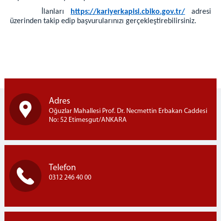
BAŞSAVCILIK
İlanları
https://kariyerkapisi.cbiko.gov.tr/
adresi
üzerinden takip edip başvurularınızı gerçekleştirebilirsiniz.
Cumhuriyet Başsavcısı
KOMİSYON
Adalet Komisyonu Başkanı
Müstemir Yetkili Hakimlerin İzin Durumları
MÜLHAKATLARIMIZ
Adres
Beypazarı Adliyesi
Oğuzlar Mahallesi Prof. Dr. Necmettin Erbakan Caddesi
Kızılcahamam Adliyesi
No: 52 Etimesgut/ANKARA
Kahramankazan Adliyesi
Nallıhan Adliyesi
İLÇELER
Telefon
Etimesgut İlçesi
0312 246 40 00
Sincan İlçesi
Ayaş İlçesi
İLETİŞİM