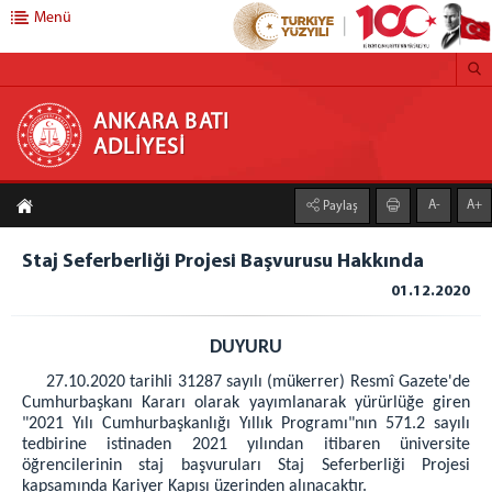
Menü
ANKARA BATI ADLİYESİ
ANKARA BATI
ADLİYESİ
ANA SAYFA
A-
A+
Paylaş
ADLİYEMİZ
Adliyemizden Haberler
Staj Seferberliği Projesi Başvurusu Hakkında
Önbürolar
01.12.2020
İcra Müdürlüğü
DUYURU
Ankara Batı Denetimli Serbestlik Müdürlüğü
27.10.2020 tarihli 31287 sayılı (mükerrer) Resmî Gazete'de
Adli Destek ve Mağdur Hizmetleri Müdürlüğü
Cumhurbaşkanı Kararı olarak yayımlanarak yürürlüğe giren
Medya İletişim Bürosu
"2021 Yılı Cumhurbaşkanlığı Yıllık Programı"nın 571.2 sayılı
Vergi Numaramız
tedbirine istinaden 2021 yılından itibaren üniversite
öğrencilerinin staj başvuruları Staj Seferberliği Projesi
Faaliyet Raporu
kapsamında Kariyer Kapısı üzerinden alınacaktır.