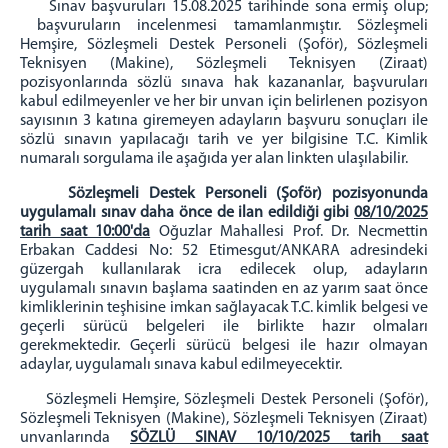
Sınav başvuruları 15.08.2025 tarihinde sona ermiş olup;
başvuruların incelenmesi tamamlanmıştır. Sözleşmeli
Kurumsal Kimlik
Hemşire, Sözleşmeli Destek Personeli (Şoför), Sözleşmeli
İletişim ve Ulaşım
Teknisyen (Makine), Sözleşmeli Teknisyen (Ziraat)
pozisyonlarında sözlü sınava hak kazananlar, başvuruları
kabul edilmeyenler ve her bir unvan için belirlenen pozisyon
sayısının 3 katına giremeyen adayların başvuru sonuçları ile
sözlü sınavın yapılacağı tarih ve yer bilgisine T.C. Kimlik
numaralı sorgulama ile aşağıda yer alan linkten ulaşılabilir.
Sözleşmeli Destek Personeli (Şoför) pozisyonunda
uygulamalı sınav daha önce de ilan edildiği gibi
08/10/2025
tarih saat 10:00'da
Oğuzlar Mahallesi Prof. Dr. Necmettin
Erbakan Caddesi No: 52 Etimesgut/ANKARA adresindeki
güzergah kullanılarak icra edilecek olup, adayların
uygulamalı sınavın başlama saatinden en az yarım saat önce
kimliklerinin teşhisine imkan sağlayacak T.C. kimlik belgesi ve
geçerli sürücü belgeleri ile birlikte hazır olmaları
gerekmektedir. Geçerli sürücü belgesi ile hazır olmayan
adaylar, uygulamalı sınava kabul edilmeyecektir.
Sözleşmeli Hemşire, Sözleşmeli Destek Personeli (Şoför),
Sözleşmeli Teknisyen (Makine), Sözleşmeli Teknisyen (Ziraat)
unvanlarında
SÖZLÜ SINAV 10/10/2025 tarih saat