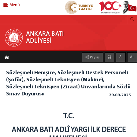
Menü
ANKARA BATI ADLİYESİ
ANKARA BATI
ADLİYESİ
ANA SAYFA
A-
A+
Paylaş
ADLİYEMİZ
Adliyemizden Haberler
Sözleşmeli Hemşire, Sözleşmeli Destek Personeli
(Şoför), Sözleşmeli Teknisyen (Makine),
Önbürolar
Sözleşmeli Teknisyen (Ziraat) Unvanlarında Sözlü
İcra Müdürlüğü
Sınav Duyurusu
29.09.2025
Ankara Batı Denetimli Serbestlik Müdürlüğü
Adli Destek ve Mağdur Hizmetleri Müdürlüğü
Medya İletişim Bürosu
T.C.
Vergi Numaramız
ANKARA BATI ADLÎ YARGI İLK DERECE
Faaliyet Raporu