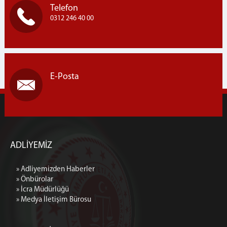
Telefon
0312 246 40 00
E-Posta
ADLİYEMİZ
» Adliyemizden Haberler
» Önbürolar
» İcra Müdürlüğü
» Medya İletişim Bürosu