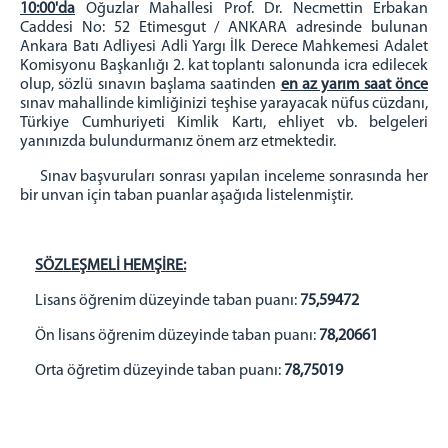
10:00'da
Oğuzlar Mahallesi Prof. Dr. Necmettin Erbakan
Caddesi No: 52 Etimesgut / ANKARA adresinde bulunan
Ankara Batı Adliyesi Adli Yargı İlk Derece Mahkemesi Adalet
Komisyonu Başkanlığı 2. kat toplantı salonunda icra edilecek
olup, sözlü sınavın başlama saatinden
en az yarım saat önce
sınav mahallinde kimliğinizi teşhise yarayacak nüfus cüzdanı,
Türkiye Cumhuriyeti Kimlik Kartı, ehliyet vb. belgeleri
yanınızda bulundurmanız önem arz etmektedir.
Sınav başvuruları sonrası yapılan inceleme sonrasında her
bir unvan için taban puanlar aşağıda listelenmiştir.
SÖZLEŞMELİ HEMŞİRE:
Lisans öğrenim düzeyinde taban puanı:
75,59472
Ön lisans öğrenim düzeyinde taban puanı:
78,20661
Orta öğretim düzeyinde taban puanı:
78,75019