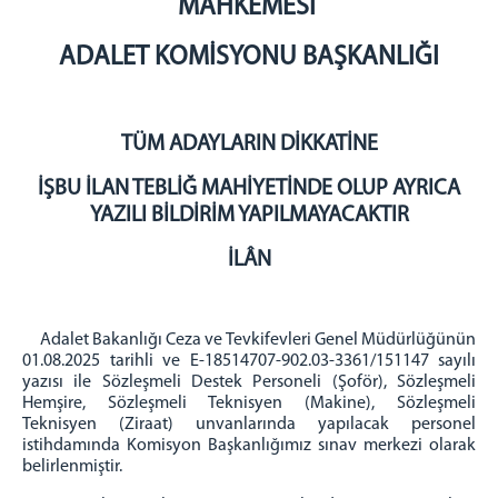
MAHKEMESİ
BAŞSAVCILIK
ADALET KOMİSYONU BAŞKANLIĞI
Cumhuriyet Başsavcısı
KOMİSYON
Adalet Komisyonu Başkanı
TÜM ADAYLARIN DİKKATİNE
Müstemir Yetkili Hakimlerin İzin Durumları
İŞBU İLAN TEBLİĞ MAHİYETİNDE OLUP AYRICA
MÜLHAKATLARIMIZ
YAZILI BİLDİRİM YAPILMAYACAKTIR
Beypazarı Adliyesi
İLÂN
Kızılcahamam Adliyesi
Kahramankazan Adliyesi
Nallıhan Adliyesi
Adalet Bakanlığı Ceza ve Tevkifevleri Genel Müdürlüğünün
İLÇELER
01.08.2025 tarihli ve E-18514707-902.03-3361/151147 sayılı
yazısı ile Sözleşmeli Destek Personeli (Şoför), Sözleşmeli
Etimesgut İlçesi
Hemşire, Sözleşmeli Teknisyen (Makine), Sözleşmeli
Teknisyen (Ziraat) unvanlarında yapılacak personel
Sincan İlçesi
istihdamında Komisyon Başkanlığımız sınav merkezi olarak
Ayaş İlçesi
belirlenmiştir.
İLETİŞİM