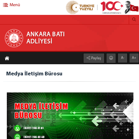
Menü
ANKARA BATI ADLİYESİ
ANKARA BATI
ADLİYESİ
ANA SAYFA
A-
A+
Paylaş
ADLİYEMİZ
Adliyemizden Haberler
Medya İletişim Bürosu
Önbürolar
İcra Müdürlüğü
Ankara Batı Denetimli Serbestlik Müdürlüğü
Adli Destek ve Mağdur Hizmetleri Müdürlüğü
Medya İletişim Bürosu
Vergi Numaramız
Faaliyet Raporu