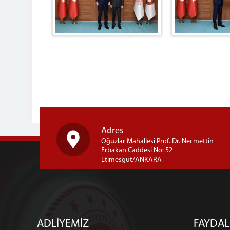
Adres
Oğuzlar Mahallesi Prof. Dr. Necmettin
Erbakan Caddesi No: 52
Etimesgut/ANKARA
ADLİYEMİZ
FAYDAL