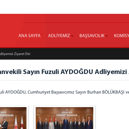
ANA SAYFA
ADLİYEMİZ
BAŞSAVCILIK
KOMİS
liyemizi Ziyaret Etti
anvekili Sayın Fuzuli AYDOĞDU Adliyemizi 
uzuli AYDOĞDU, Cumhuriyet Başsavcımız Sayın Burhan BÖLÜKBAŞI v