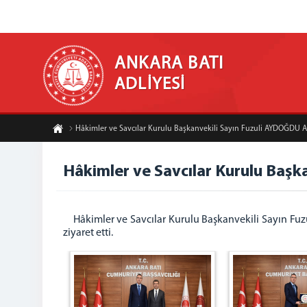
ANKARA BATI
ADLİYESİ
Hâkimler ve Savcılar Kurulu Başkanvekili Sayın Fuzuli AYDOĞDU Ad
Hâkimler ve Savcılar Kurulu Başk
Hâkimler ve Savcılar Kurulu Başkanvekili Sayın F
ziyaret etti.