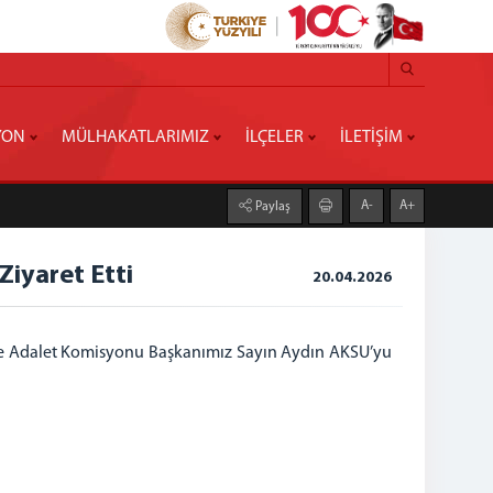
YON
MÜLHAKATLARIMIZ
İLÇELER
İLETİŞİM
A-
A+
Paylaş
Ziyaret Etti
20.04.2026
e Adalet Komisyonu Başkanımız Sayın Aydın AKSU’yu