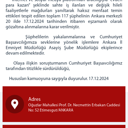
İnternet ve sosyal medya platformları aracılığıyla “evden
para kazan” şeklinde sahte iş ilanları ve değişik hileli
Kurumsal Kimlik
faaliyetlerle mağdurları yanıltarak haksız menfaat temin
ettikleri tespit edilen toplam 117 şüphelinin Ankara merkezli
İletişim ve Ulaşım
20 ilde 17.12.2024 tarihinden itibaren eşzamanlı olarak
gözaltına alınmalarına karar verilmiştir.
Şüphelilerin yakalanmalarına ve Cumhuriyet
Başsavcılığımıza sevklerine yönelik işlemlere Ankara İl
Emniyet Müdürlüğü Asayiş Şube Müdürlüğü ekiplerince
devam edilmektedir.
Olaya ilişkin soruşturmanın Cumhuriyet Başsavcılığımız
tarafından titizlikle sürdürüldüğü,
Hususları kamuoyuna saygıyla duyurulur. 17.12.2024
Adres
Oğuzlar Mahallesi Prof. Dr. Necmettin Erbakan Caddesi
No: 52 Etimesgut/ANKARA