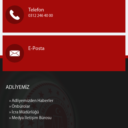
Telefon
0312 246 40 00
E-Posta
ADLİYEMİZ
» Adliyemizden Haberler
» Önbürolar
» İcra Müdürlüğü
» Medya İletişim Bürosu