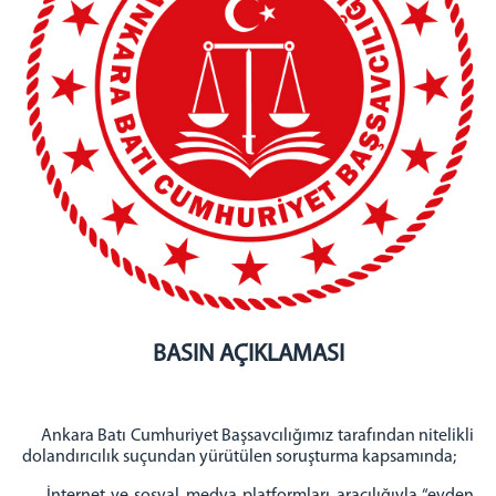
BAŞSAVCILIK
Cumhuriyet Başsavcısı
KOMİSYON
Adalet Komisyonu Başkanı
Müstemir Yetkili Hakimlerin İzin Durumları
MÜLHAKATLARIMIZ
Beypazarı Adliyesi
Kızılcahamam Adliyesi
Kahramankazan Adliyesi
Nallıhan Adliyesi
BASIN AÇIKLAMASI
İLÇELER
Etimesgut İlçesi
Sincan İlçesi
Ankara Batı Cumhuriyet Başsavcılığımız tarafından nitelikli
Ayaş İlçesi
dolandırıcılık suçundan yürütülen soruşturma kapsamında;
İLETİŞİM