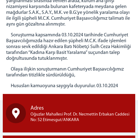
yargılanması sırasında verilen arada, kurum ana girişi
nizamiyesi karşısında bulunan kafeteryada meydana gelen
Kurumsal Kimlik
mağdurlar S.A.K., S.A.Y., M.K. ve B.G.’ye yönelik yaralama olayı
İletişim ve Ulaşım
ile ilgili şüpheli M.C.K. Cumhuriyet Başsavcılığımız talimatı ile
aynı gün gözaltına alınmıştır.
Soruşturma kapsamında 03.10.2024 tarihinde Cumhuriyet
Başsavcılığımızda hazır edilen şüpheli M.C.K. ifade işlemleri
sonrası sevk edildiği Ankara Batı Nöbetçi Sulh Ceza Hakimliği
tarafından “Kadına Karşı Basit Yaralama” suçundan talep
doğrultusunda tutuklanmıştır.
Olaya ilişkin soruşturmanın Cumhuriyet Başsavcılığımız
tarafından titizlikle sürdürüldüğü,
Hususları kamuoyuna saygıyla duyurulur. 03.10.2024
Adres
Oğuzlar Mahallesi Prof. Dr. Necmettin Erbakan Caddesi
No: 52 Etimesgut/ANKARA