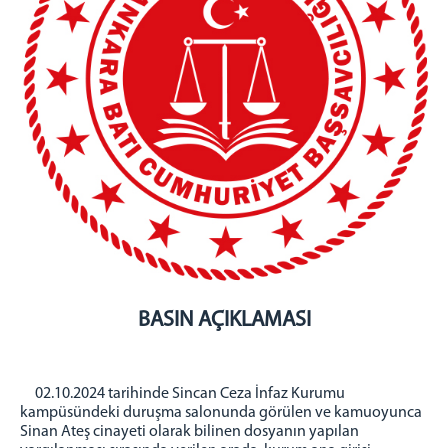
BAŞSAVCILIK
Cumhuriyet Başsavcısı
KOMİSYON
Adalet Komisyonu Başkanı
Müstemir Yetkili Hakimlerin İzin Durumları
MÜLHAKATLARIMIZ
Beypazarı Adliyesi
Kızılcahamam Adliyesi
Kahramankazan Adliyesi
Nallıhan Adliyesi
BASIN AÇIKLAMASI
İLÇELER
Etimesgut İlçesi
Sincan İlçesi
02.10.2024 tarihinde Sincan Ceza İnfaz Kurumu
Ayaş İlçesi
kampüsündeki duruşma salonunda görülen ve kamuoyunca
Sinan Ateş cinayeti olarak bilinen dosyanın yapılan
İLETİŞİM