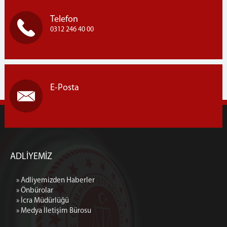
Telefon
0312 246 40 00
E-Posta
ADLİYEMİZ
» Adliyemizden Haberler
» Önbürolar
» İcra Müdürlüğü
» Medya İletişim Bürosu