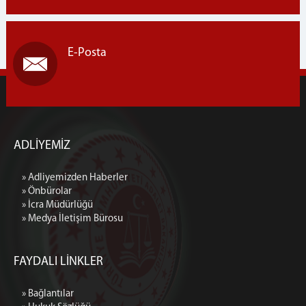
Kurumsal Kimlik
İletişim ve Ulaşım
E-Posta
ADLİYEMİZ
» Adliyemizden Haberler
» Önbürolar
» İcra Müdürlüğü
» Medya İletişim Bürosu
FAYDALI LİNKLER
» Bağlantılar