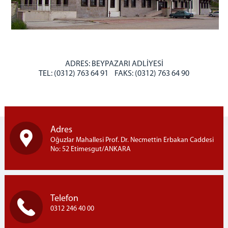
BAŞSAVCILIK
Cumhuriyet Başsavcısı
KOMİSYON
Adalet Komisyonu Başkanı
ADRES: BEYPAZARI ADLİYESİ
Müstemir Yetkili Hakimlerin İzin Durumları
TEL: (0312) 763 64 91 FAKS: (0312) 763 64 90
MÜLHAKATLARIMIZ
Beypazarı Adliyesi
Kızılcahamam Adliyesi
Adres
Kahramankazan Adliyesi
Oğuzlar Mahallesi Prof. Dr. Necmettin Erbakan Caddesi
Nallıhan Adliyesi
No: 52 Etimesgut/ANKARA
İLÇELER
Etimesgut İlçesi
Sincan İlçesi
Telefon
0312 246 40 00
Ayaş İlçesi
İLETİŞİM