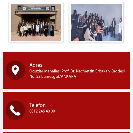
BAŞSAVCILIK
Cumhuriyet Başsavcısı
KOMİSYON
Adalet Komisyonu Başkanı
Müstemir Yetkili Hakimlerin İzin Durumları
MÜLHAKATLARIMIZ
Beypazarı Adliyesi
Adres
Kızılcahamam Adliyesi
Oğuzlar Mahallesi Prof. Dr. Necmettin Erbakan Caddesi
No: 52 Etimesgut/ANKARA
Kahramankazan Adliyesi
Nallıhan Adliyesi
İLÇELER
Telefon
Etimesgut İlçesi
0312 246 40 00
Sincan İlçesi
Ayaş İlçesi
İLETİŞİM