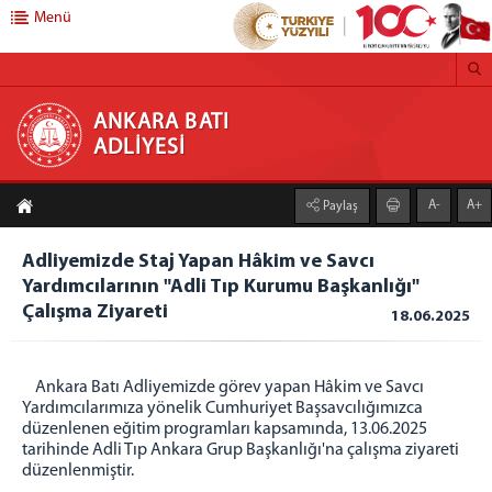
Menü
ANKARA BATI ADLİYESİ
ANKARA BATI
ADLİYESİ
ANA SAYFA
A-
A+
Paylaş
ADLİYEMİZ
Adliyemizden Haberler
Adliyemizde Staj Yapan Hâkim ve Savcı
Yardımcılarının "Adli Tıp Kurumu Başkanlığı"
Önbürolar
Çalışma Ziyareti
18.06.2025
İcra Müdürlüğü
Ankara Batı Denetimli Serbestlik Müdürlüğü
Adli Destek ve Mağdur Hizmetleri Müdürlüğü
Ankara Batı Adliyemizde görev yapan Hâkim ve Savcı
Yardımcılarımıza yönelik Cumhuriyet Başsavcılığımızca
Medya İletişim Bürosu
düzenlenen eğitim programları kapsamında, 13.06.2025
Vergi Numaramız
tarihinde Adli Tıp Ankara Grup Başkanlığı'na çalışma ziyareti
düzenlenmiştir.
Faaliyet Raporu