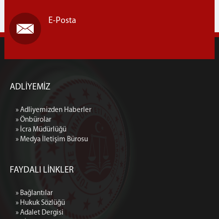
Kurumsal Kimlik
E-Posta
İletişim ve Ulaşım
ADLİYEMİZ
» Adliyemizden Haberler
» Önbürolar
» İcra Müdürlüğü
» Medya İletişim Bürosu
FAYDALI LİNKLER
» Bağlantılar
» Hukuk Sözlüğü
» Adalet Dergisi