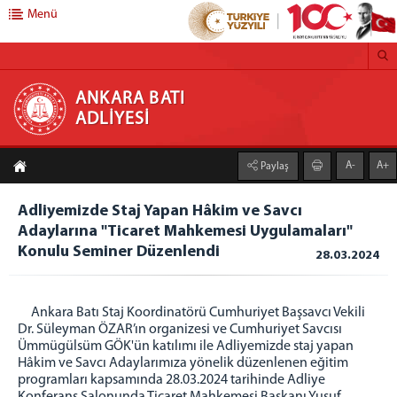
Menü
ANKARA BATI ADLİYESİ
ANKARA BATI
ADLİYESİ
ANA SAYFA
A-
A+
Paylaş
ADLİYEMİZ
Adliyemizden Haberler
Adliyemizde Staj Yapan Hâkim ve Savcı
Adaylarına "Ticaret Mahkemesi Uygulamaları"
Önbürolar
Konulu Seminer Düzenlendi
28.03.2024
İcra Müdürlüğü
Ankara Batı Denetimli Serbestlik Müdürlüğü
Adli Destek ve Mağdur Hizmetleri Müdürlüğü
Ankara Batı Staj Koordinatörü Cumhuriyet Başsavcı Vekili
Dr. Süleyman ÖZAR’ın organizesi ve Cumhuriyet Savcısı
Medya İletişim Bürosu
Ümmügülsüm GÖK'ün katılımı ile Adliyemizde staj yapan
Vergi Numaramız
Hâkim ve Savcı Adaylarımıza yönelik düzenlenen eğitim
programları kapsamında 28.03.2024 tarihinde Adliye
Faaliyet Raporu