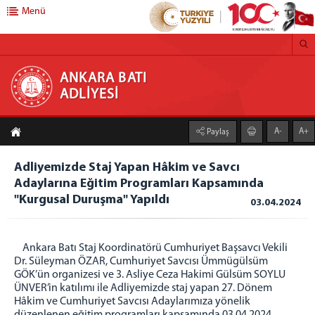
Menü
ANKARA BATI ADLİYESİ
ANKARA BATI
ADLİYESİ
ANA SAYFA
A-
A+
Paylaş
ADLİYEMİZ
Adliyemizden Haberler
Adliyemizde Staj Yapan Hâkim ve Savcı
Adaylarına Eğitim Programları Kapsamında
Önbürolar
"Kurgusal Duruşma" Yapıldı
03.04.2024
İcra Müdürlüğü
Ankara Batı Denetimli Serbestlik Müdürlüğü
Adli Destek ve Mağdur Hizmetleri Müdürlüğü
Ankara Batı Staj Koordinatörü Cumhuriyet Başsavcı Vekili
Dr. Süleyman ÖZAR, Cumhuriyet Savcısı Ümmügülsüm
Medya İletişim Bürosu
GÖK’ün organizesi ve 3. Asliye Ceza Hakimi Gülsüm SOYLU
Vergi Numaramız
ÜNVER’in katılımı ile Adliyemizde staj yapan 27. Dönem
Hâkim ve Cumhuriyet Savcısı Adaylarımıza yönelik
Faaliyet Raporu