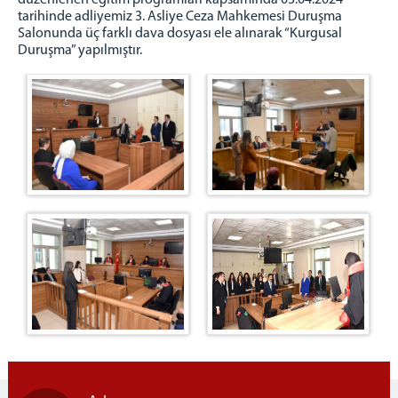
düzenlenen eğitim programları kapsamında 03.04.2024
BAŞSAVCILIK
tarihinde adliyemiz 3. Asliye Ceza Mahkemesi Duruşma
Salonunda üç farklı dava dosyası ele alınarak “Kurgusal
Cumhuriyet Başsavcısı
Duruşma” yapılmıştır.
KOMİSYON
Adalet Komisyonu Başkanı
Müstemir Yetkili Hakimlerin İzin Durumları
MÜLHAKATLARIMIZ
Beypazarı Adliyesi
Kızılcahamam Adliyesi
Kahramankazan Adliyesi
Nallıhan Adliyesi
İLÇELER
Etimesgut İlçesi
Sincan İlçesi
Ayaş İlçesi
İLETİŞİM