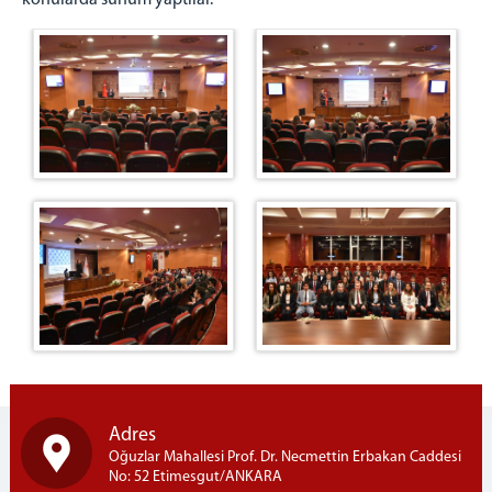
konularda sunum yaptılar.
BAŞSAVCILIK
Cumhuriyet Başsavcısı
KOMİSYON
Adalet Komisyonu Başkanı
Müstemir Yetkili Hakimlerin İzin Durumları
MÜLHAKATLARIMIZ
Beypazarı Adliyesi
Kızılcahamam Adliyesi
Kahramankazan Adliyesi
Nallıhan Adliyesi
İLÇELER
Etimesgut İlçesi
Sincan İlçesi
Adres
Ayaş İlçesi
Oğuzlar Mahallesi Prof. Dr. Necmettin Erbakan Caddesi
No: 52 Etimesgut/ANKARA
İLETİŞİM