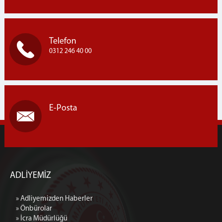
Kurumsal Kimlik
İletişim ve Ulaşım
Telefon
0312 246 40 00
E-Posta
ADLİYEMİZ
» Adliyemizden Haberler
» Önbürolar
» İcra Müdürlüğü