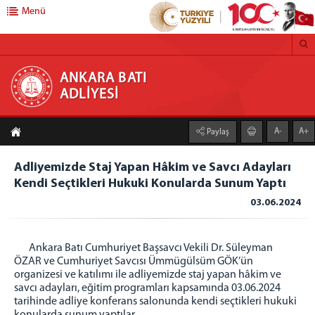
Menü
ANKARA BATI ADLİYESİ
ANKARA BATI
ADLİYESİ
ANA SAYFA
A-
A+
Paylaş
ADLİYEMİZ
Adliyemizden Haberler
Adliyemizde Staj Yapan Hâkim ve Savcı Adayları
Kendi Seçtikleri Hukuki Konularda Sunum Yaptı
Önbürolar
03.06.2024
İcra Müdürlüğü
Ankara Batı Denetimli Serbestlik Müdürlüğü
Adli Destek ve Mağdur Hizmetleri Müdürlüğü
Ankara Batı Cumhuriyet Başsavcı Vekili Dr. Süleyman
ÖZAR ve Cumhuriyet Savcısı Ümmügülsüm GÖK’ün
Medya İletişim Bürosu
organizesi ve katılımı ile adliyemizde staj yapan hâkim ve
Vergi Numaramız
savcı adayları, eğitim programları kapsamında 03.06.2024
tarihinde adliye konferans salonunda kendi seçtikleri hukuki
Faaliyet Raporu