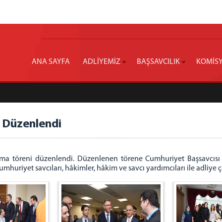
ANA SAYFA
ADLİYEMİZ
BAŞSAVCILIK
KOMİS
 Düzenlendi
 töreni düzenlendi. Düzenlenen törene Cumhuriyet Başsavcısı 
uriyet savcıları, hâkimler, hâkim ve savcı yardımcıları ile adliye çal