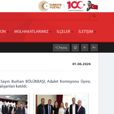
YON
MÜLHAKATLARIMIZ
İLÇELER
İLETİŞİM
A-
A+
Paylaş
01.06.2026
Sayın Burhan BÖLÜKBAŞI, Adalet Komisyonu Üyesi,
ışanları katıldı.