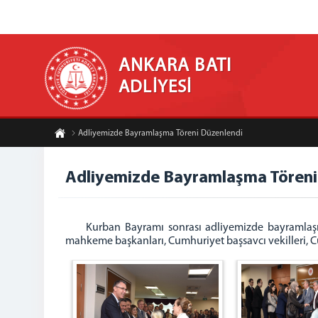
ANKARA BATI
ADLİYESİ
Adliyemizde Bayramlaşma Töreni Düzenlendi
Adliyemizde Bayramlaşma Töreni
Kurban Bayramı sonrası adliyemizde bayramlaşma
mahkeme başkanları, Cumhuriyet başsavcı vekilleri, Cumh