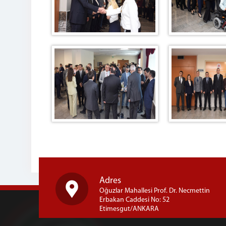
Adres
Oğuzlar Mahallesi Prof. Dr. Necmettin
Erbakan Caddesi No: 52
Etimesgut/ANKARA