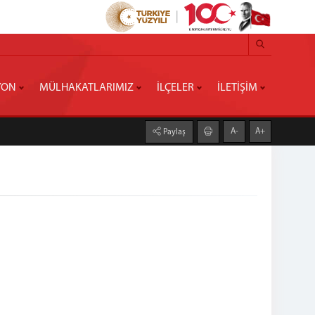
YON
MÜLHAKATLARIMIZ
İLÇELER
İLETİŞİM
A-
A+
Paylaş