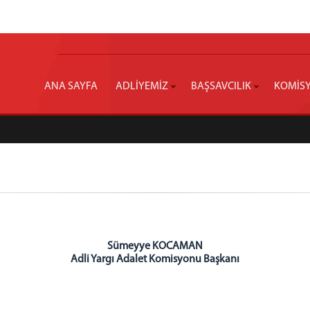
ANA SAYFA
ADLİYEMİZ
BAŞSAVCILIK
KOMİS
Sümeyye KOCAMAN
Adli Yargı Adalet Komisyonu Başkanı