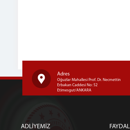
Adres
Oğuzlar Mahallesi Prof. Dr. Necmettin
Erbakan Caddesi No: 52
Etimesgut/ANKARA
ADLİYEMİZ
FAYDAL