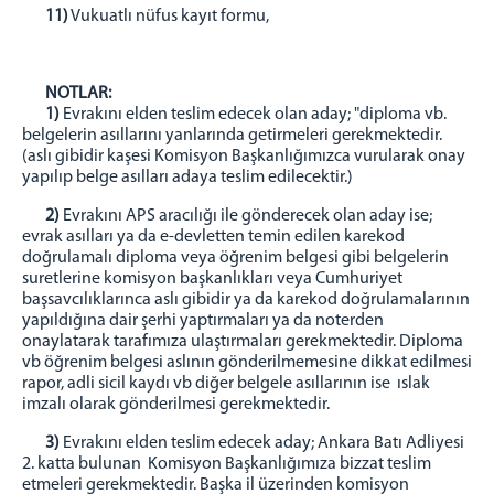
11)
Vukuatlı nüfus kayıt formu,
NOTLAR:
1)
Evrakını elden teslim edecek olan aday; "diploma vb.
belgelerin asıllarını yanlarında getirmeleri gerekmektedir.
(aslı gibidir kaşesi Komisyon Başkanlığımızca vurularak onay
yapılıp belge asılları adaya teslim edilecektir.)
2)
Evrakını APS aracılığı ile gönderecek olan aday ise;
evrak asılları ya da e-devletten temin edilen karekod
doğrulamalı diploma veya öğrenim belgesi gibi belgelerin
suretlerine komisyon başkanlıkları veya Cumhuriyet
başsavcılıklarınca aslı gibidir ya da karekod doğrulamalarının
yapıldığına dair şerhi yaptırmaları ya da noterden
onaylatarak tarafımıza ulaştırmaları gerekmektedir. Diploma
vb öğrenim belgesi aslının gönderilmemesine dikkat edilmesi
rapor, adli sicil kaydı vb diğer belgele asıllarının ise ıslak
imzalı olarak gönderilmesi gerekmektedir.
3)
Evrakını elden teslim edecek aday; Ankara Batı Adliyesi
2. katta bulunan Komisyon Başkanlığımıza bizzat teslim
etmeleri gerekmektedir. Başka il üzerinden komisyon