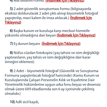
4)
Mal bildirim Formu
(
İndirmek İçin Tıklayınız
)
5)
2 adet güvenlik soruşturması formu (bilgisayarda
eksiksiz doldurularak 2 adet çıktı alınıp biyometrik fotoğraf
yapıştırılıp, mavi kalem ile imza atılacak.)
(
İndirmek İçin
Tıklayınız
)
6)
Başka kurum ve kuruluşa karşı mecburi hizmetle
yükümlü olmadığına dair beyan
(
İndirmek İçin Tıklayınız
)
7)
Eş durum beyanı
(
İndirmek İçin Tıklayınız
)
8)
Nüfus cüzdan fotokopisi (yaş tahsisi ve isim değişikliği
yaptıranların, yaş tahsis ve isim değişikliğine dair karar
örneğini eklemesi)
9)
2 Adet – biyometrik fotoğraf (Güvenlik ve Soruşturma
Formuna yapıştırılacak fotoğraf haricinde) (Kamu Kurum ve
Kuruluşlarında Çalışan Personelin Kılık ve Kıyafetine Dair
Yönetmelik hükümlerine uygun arka fonu beyaz ve desensiz
olmak üzere 6X9 ebadlarında son 6 ay içerisinde çekilmiş
olmalıdır.)
10)
Adli sicil kaydı,