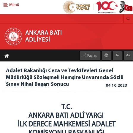
Menü
ANKARA BATI ADLİYESİ
ANKARA BATI
ADLİYESİ
ANA SAYFA
A-
A+
Paylaş
ADLİYEMİZ
Adliyemizden Haberler
Adalet Bakanlığı Ceza ve Tevkifevleri Genel
Müdürlüğü Sözleşmeli Hemşire Unvanında Sözlü
Önbürolar
Sınav Nihai Başarı Sonucu
04.10.2023
İcra Müdürlüğü
Ankara Batı Denetimli Serbestlik Müdürlüğü
Adli Destek ve Mağdur Hizmetleri Müdürlüğü
T.C.
Medya İletişim Bürosu
ANKARA BATI ADLÎ YARGI
Vergi Numaramız
İLK DERECE MAHKEMESİ ADALET
Faaliyet Raporu