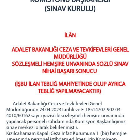
KOMİSYONU BAŞKANLIĞI
BAŞSAVCILIK
(SINAV KURULU)
Cumhuriyet Başsavcısı
KOMİSYON
İLÂN
Adalet Komisyonu Başkanı
Müstemir Yetkili Hakimlerin İzin Durumları
ADALET BAKANLIĞI CEZA VE TEVKİFEVLERİ GENEL
MÜLHAKATLARIMIZ
MÜDÜRLÜĞÜ
SÖZLEŞMELİ HEMŞİRE UNVANINDA SÖZLÜ SINAV
Beypazarı Adliyesi
NİHAİ BAŞARI SONUCU
Kızılcahamam Adliyesi
Kahramankazan Adliyesi
(İŞBU İLAN TEBLİĞ MAHİYETİNDE OLUP AYRICA
Nallıhan Adliyesi
TEBLİĞ YAPILMAYACAKTIR)
İLÇELER
Adalet Bakanlığı Ceza ve Tevkifevleri Genel
Müdürlüğünün 24.04.2023 tarihli ve E-18514707-902.03-
Etimesgut İlçesi
4010/60162 sayılı yazısı ile sözleşmeli hemşire unvanında
Sincan İlçesi
yapılacak personel istihdamında Komisyon Başkanlığımız
sınav merkezi olarak belirlenmiştir.
Ayaş İlçesi
Kızılcahamam Kapalı Ceza İnfaz Kurumuna 1 (bir) hemşire
İLETİŞİM
unvanında personel istihdam edilmesi için Komisyon