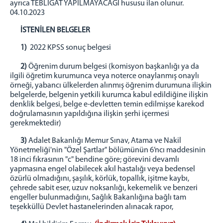
ayrıca TEBLİGAT YAPILMAYACAĞI hususu ilan olunur.
04.10.2023
İSTENİLEN BELGELER
1)
2022 KPSS sonuç belgesi
2)
Öğrenim durum belgesi (komisyon başkanlığı ya da
ilgili öğretim kurumunca veya noterce onaylanmış onaylı
örneği, yabancı ülkelerden alınmış öğrenim durumuna ilişkin
belgelerde, belgenin yetkili kurumca kabul edildiğine ilişkin
denklik belgesi, belge e-devletten temin edilmişse karekod
doğrulamasının yapıldığına ilişkin şerhi içermesi
gerekmektedir)
3)
Adalet Bakanlığı Memur Sınav, Atama ve Nakil
Yönetmeliği'nin "Özel Şartlar" bölümünün 6’ncı maddesinin
18 inci fıkrasının "c" bendine göre; görevini devamlı
yapmasına engel olabilecek akıl hastalığı veya bedensel
özürlü olmadığını, şaşılık, körlük, topallık, işitme kaybı,
çehrede sabit eser, uzuv noksanlığı, kekemelik ve benzeri
engeller bulunmadığını, Sağlık Bakanlığına bağlı tam
teşekküllü Devlet hastanelerinden alınacak rapor,