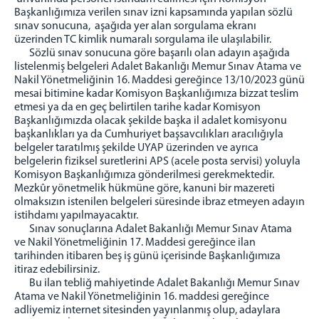
Başkanlığımıza verilen sınav izni kapsamında yapılan sözlü
Kurumsal Kimlik
sınav sonucuna, aşağıda yer alan sorgulama ekranı
üzerinden TC kimlik numaralı sorgulama ile ulaşılabilir.
İletişim ve Ulaşım
Sözlü sınav sonucuna göre başarılı olan adayın aşağıda
listelenmiş belgeleri Adalet Bakanlığı Memur Sınav Atama ve
Nakil Yönetmeliğinin 16. Maddesi gereğince 13/10/2023 günü
mesai bitimine kadar Komisyon Başkanlığımıza bizzat teslim
etmesi ya da en geç belirtilen tarihe kadar Komisyon
Başkanlığımızda olacak şekilde başka il adalet komisyonu
başkanlıkları ya da Cumhuriyet başsavcılıkları aracılığıyla
belgeler taratılmış şekilde UYAP üzerinden ve ayrıca
belgelerin fiziksel suretlerini APS (acele posta servisi) yoluyla
Komisyon Başkanlığımıza gönderilmesi gerekmektedir.
Mezkûr yönetmelik hükmüne göre, kanuni bir mazereti
olmaksızın istenilen belgeleri süresinde ibraz etmeyen adayın
istihdamı yapılmayacaktır.
Sınav sonuçlarına Adalet Bakanlığı Memur Sınav Atama
ve Nakil Yönetmeliğinin 17. Maddesi gereğince ilan
tarihinden itibaren beş iş günü içerisinde Başkanlığımıza
itiraz edebilirsiniz.
Bu ilan tebliğ mahiyetinde Adalet Bakanlığı Memur Sınav
Atama ve Nakil Yönetmeliğinin 16. maddesi gereğince
adliyemiz internet sitesinden yayınlanmış olup, adaylara