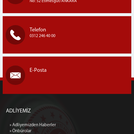
No: 52 Etimesgut/ANKARA
Telefon
0312 246 40 00
E-Posta
ADLİYEMİZ
» Adliyemizden Haberler
» Önbürolar