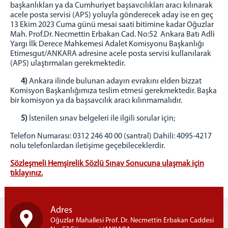
başkanlıkları ya da Cumhuriyet başsavcılıkları aracı kılınarak
acele posta servisi (APS) yoluyla gönderecek aday ise en geç
13 Ekim 2023 Cuma günü mesai saati bitimine kadar Oğuzlar
Mah. Prof.Dr. Necmettin Erbakan Cad. No:52 Ankara Batı Adli
Yargı İlk Derece Mahkemesi Adalet Komisyonu Başkanlığı
Etimesgut/ANKARA adresine acele posta servisi kullanılarak
(APS) ulaştırmaları gerekmektedir.
4)
Ankara ilinde bulunan adayın evrakını elden bizzat
Komisyon Başkanlığımıza teslim etmesi gerekmektedir. Başka
bir komisyon ya da başsavcılık aracı kılınmamalıdır.
5)
İstenilen sınav belgeleri ile ilgili sorular için;
Telefon Numarası: 0312 246 40 00 (santral) Dahili: 4095-4217
nolu telefonlardan iletişime geçebileceklerdir.
Sözleşmeli Hemşirelik Sözlü Sınav Sonucuna ulaşmak için
tıklayınız.
Adres
Oğuzlar Mahallesi Prof. Dr. Necmettin Erbakan Caddesi