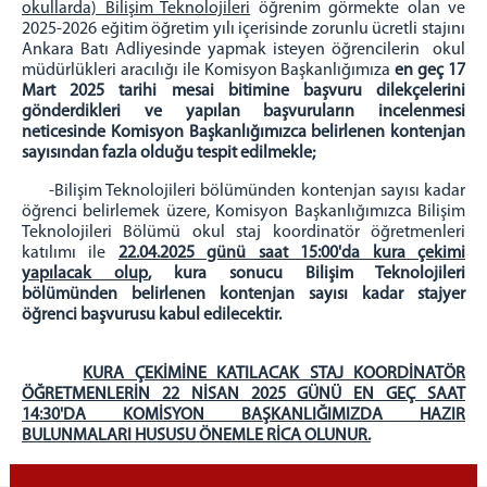
okullarda) Bilişim Teknolojileri
öğrenim görmekte olan ve
2025-2026 eğitim öğretim yılı içerisinde zorunlu ücretli stajını
Kurumsal Kimlik
Ankara Batı Adliyesinde yapmak isteyen öğrencilerin okul
İletişim ve Ulaşım
müdürlükleri aracılığı ile Komisyon Başkanlığımıza
en geç 17
Mart 2025 tarihi mesai bitimine başvuru dilekçelerini
gönderdikleri ve yapılan başvuruların incelenmesi
neticesinde Komisyon Başkanlığımızca belirlenen kontenjan
sayısından fazla olduğu tespit edilmekle;
-Bilişim Teknolojileri bölümünden kontenjan sayısı kadar
öğrenci belirlemek üzere, Komisyon Başkanlığımızca Bilişim
Teknolojileri Bölümü okul staj koordinatör öğretmenleri
katılımı ile
22.04.2025 günü saat 15:00'da kura çekimi
yapılacak olup
, kura sonucu Bilişim Teknolojileri
bölümünden belirlenen kontenjan sayısı kadar stajyer
öğrenci başvurusu kabul edilecektir.
KURA ÇEKİMİNE KATILACAK STAJ KOORDİNATÖR
ÖĞRETMENLERİN 22 NİSAN 2025 GÜNÜ EN GEÇ SAAT
14:30'DA KOMİSYON BAŞKANLIĞIMIZDA HAZIR
BULUNMALARI HUSUSU ÖNEMLE RİCA OLUNUR.