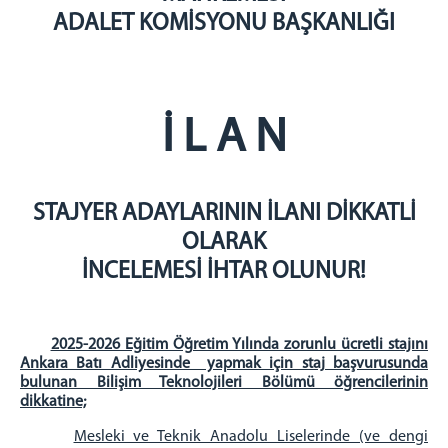
BAŞSAVCILIK
ADALET KOMİSYONU BAŞKANLIĞI
Cumhuriyet Başsavcısı
KOMİSYON
Adalet Komisyonu Başkanı
İ L A N
Müstemir Yetkili Hakimlerin İzin Durumları
MÜLHAKATLARIMIZ
Beypazarı Adliyesi
STAJYER ADAYLARININ İLANI DİKKATLİ
Kızılcahamam Adliyesi
OLARAK
Kahramankazan Adliyesi
İNCELEMESİ İHTAR OLUNUR!
Nallıhan Adliyesi
İLÇELER
2025-2026 Eğitim Öğretim Yılında zorunlu ücretli stajını
Etimesgut İlçesi
Ankara Batı Adliyesinde yapmak için staj başvurusunda
bulunan Bilişim Teknolojileri Bölümü öğrencilerinin
Sincan İlçesi
dikkatine;
Ayaş İlçesi
Mesleki ve Teknik Anadolu Liselerinde (ve dengi
İLETİŞİM