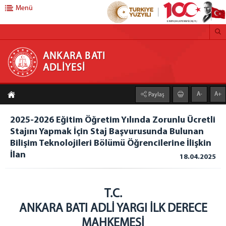
Menü
ANKARA BATI ADLİYESİ
ANKARA BATI
ADLİYESİ
ANA SAYFA
A-
A+
Paylaş
ADLİYEMİZ
Adliyemizden Haberler
2025-2026 Eğitim Öğretim Yılında Zorunlu Ücretli
Stajını Yapmak İçin Staj Başvurusunda Bulunan
Önbürolar
Bilişim Teknolojileri Bölümü Öğrencilerine İlişkin
İcra Müdürlüğü
İlan
18.04.2025
Ankara Batı Denetimli Serbestlik Müdürlüğü
Adli Destek ve Mağdur Hizmetleri Müdürlüğü
Medya İletişim Bürosu
T.C.
Vergi Numaramız
ANKARA BATI ADLİ YARGI İLK DERECE
Faaliyet Raporu
MAHKEMESİ